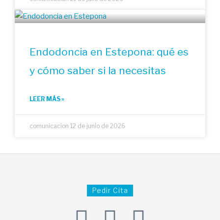
Endodoncia en Estepona: qué es
y cómo saber si la necesitas
LEER MÁS »
comunicacion
12 de junio de 2026
Pedir Cita
F
I
G