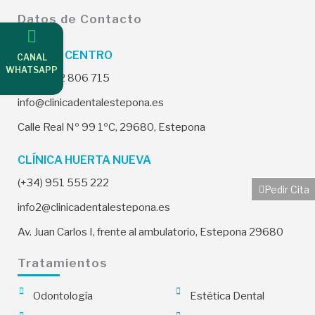
Datos de Contacto
CLÍNICA CENTRO
CANAL
WHATSAPP
(+34) 952 806 715
info@clinicadentalestepona.es
Calle Real Nº 99 1ºC, 29680, Estepona
CLÍNICA HUERTA NUEVA
(+34) 951 555 222
Pedir Cita
info2@clinicadentalestepona.es
Av. Juan Carlos I, frente al ambulatorio, Estepona 29680
Tratamientos
Odontología
Estética Dental